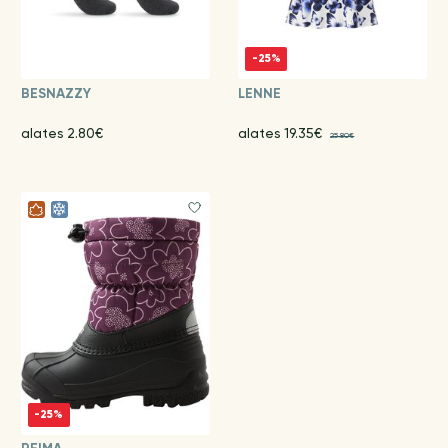
-25%
BESNAZZY
LENNE
alates 2.80€
alates 19.35€
25.80€
-25%