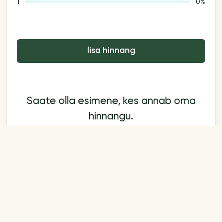
1
0%
lisa hinnang
Saate olla esimene, kes annab oma
hinnangu.
Teave
Maksed