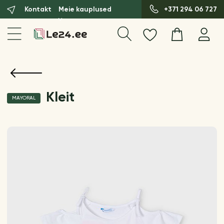
Kontakt
Meie kauplused
+371 294 06 727
Kleit
MAYORAL