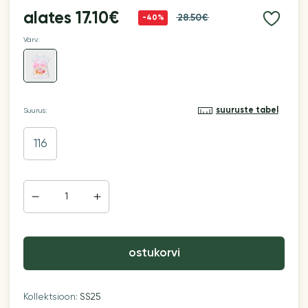
alates
17.10€
28.50€
-40%
Värv:
suuruste tabel
Suurus:
116
ostukorvi
Kollektsioon:
SS25