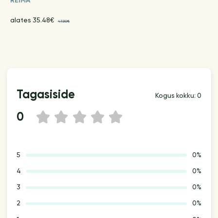
REIMA
alates 35.48€
47.30€
Tagasiside
Kogus kokku: 0
0
1
2
3
4
5
5
0%
4
0%
3
0%
2
0%