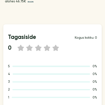
alates 46.75€
55.00€
Tagasiside
Kogus kokku: 0
0
1
2
3
4
5
5
0%
4
0%
3
0%
2
0%
1
0%