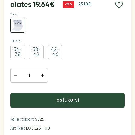
alates
19.64€
23.10€
-15%
Värv:
Suurus:
34-
38-
42-
38
42
46
ostukorvi
Kollektsioon:
SS26
Artikkel:
DX5025-100