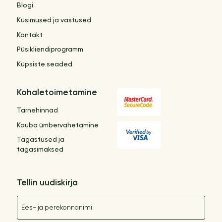
Blogi
Küsimused ja vastused
Kontakt
Püsikliendiprogramm
Küpsiste seaded
Kohaletoimetamine
Tarnehinnad
Kauba ümbervahetamine
Tagastused ja
tagasimaksed
Tellin uudiskirja
Nimetus