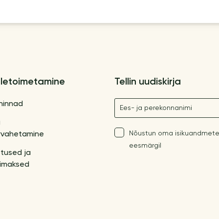
letoimetamine
Tellin uudiskirja
Nimetus
hinnad
a
Nõustun oma isikuandmete
vahetamine
eesmärgil
tused ja
imaksed