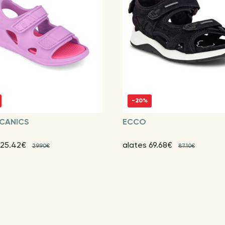
-20%
CANICS
ECCO
 25.42€
alates 69.68€
29.90€
87.10€