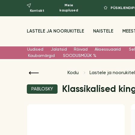
Meie
PÜSIKLIEND
kauplused
Kontakt
LASTELE JA NOORUKITELE
NAISTELE
MEES
Uudised
Jalatsid
Rõivad
Aksessuaarid
Sel
Kaubamärgid
SOODUSMÜÜK %
Kodu
Lastele ja noorukite
Klassikalised ki
PABLOSKY