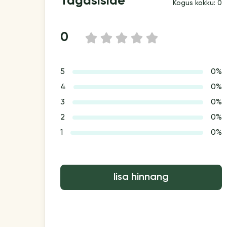
Tagasiside
Kogus kokku: 0
0
1
2
3
4
5
5
0%
4
0%
3
0%
2
0%
1
0%
lisa hinnang