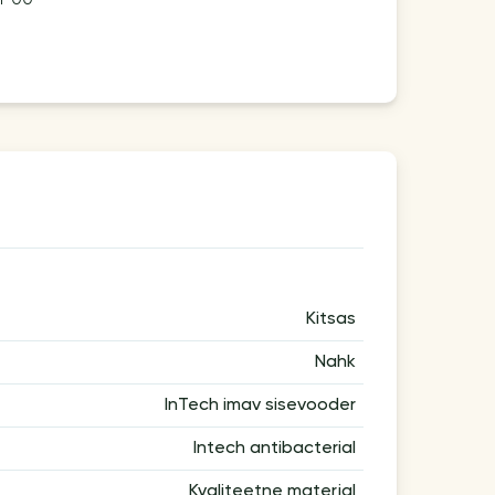
Kitsas
Nahk
InTech imav sisevooder
Intech antibacterial
Kvaliteetne materjal