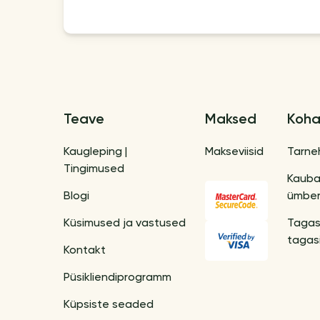
Teave
Maksed
Koha
Kaugleping |
Makseviisid
Tarne
Tingimused
Kaub
Blogi
ümber
Küsimused ja vastused
Tagas
tagas
Kontakt
Püsikliendiprogramm
Küpsiste seaded