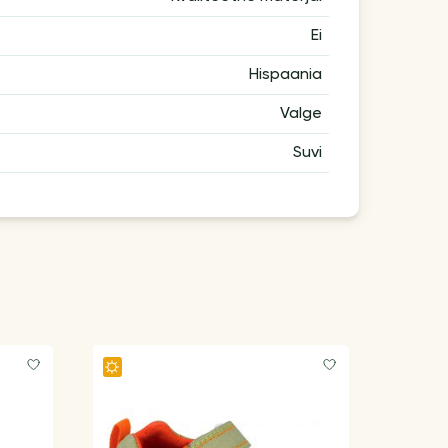
Ei
Hispaania
Valge
Suvi