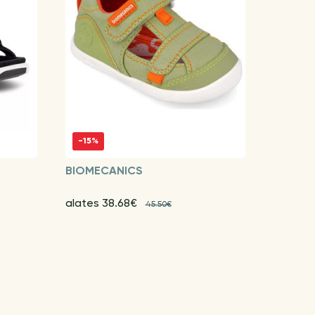
-15%
BIOMECANICS
alates 38.68€
45.50€