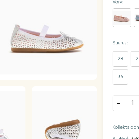
Värv:
Suurus:
28
2
36
Kollektsioo
Artikkel:
358