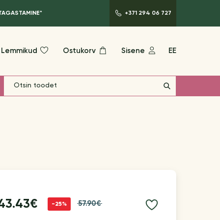
 TAGASTAMINE*
+371 294 06 727
Lemmikud
Ostukorv
Sisene
EE
43.43€
57.90€
-25%