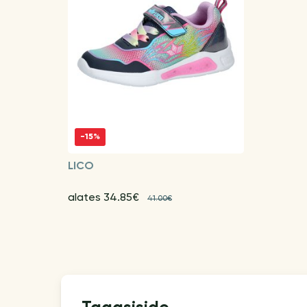
-15%
LICO
alates 34.85€
41.00€