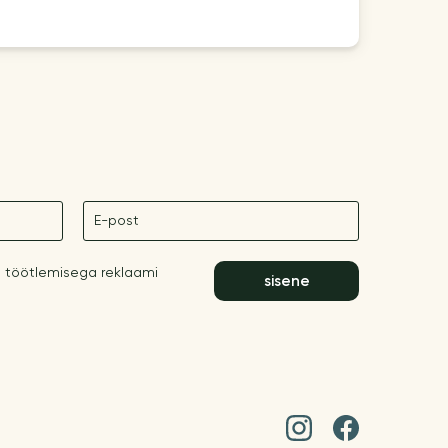
E-post
 töötlemisega reklaami
sisene