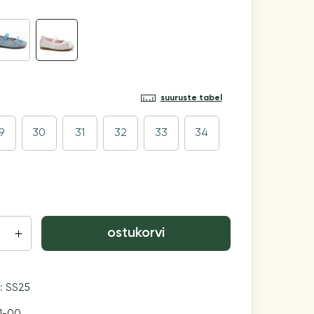
suuruste tabel
9
30
31
32
33
34
ostukorvi
n:
SS25
1-00