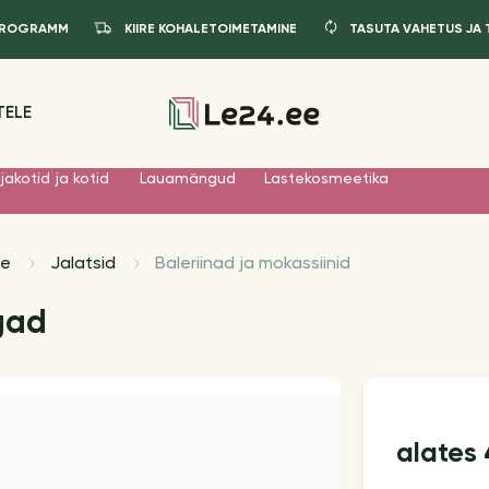
IPROGRAMM
KIIRE KOHALETOIMETAMINE
TASUTA VAHETUS JA
TELE
jakotid ja kotid
Lauamängud
Lastekosmeetika
le
Jalatsid
Baleriinad ja mokassiinid
ngad
alates