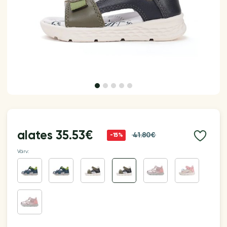
alates
35.53€
41.80€
-15%
Värv: