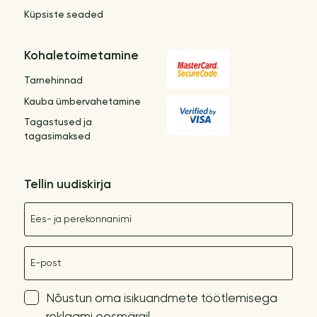
Küpsiste seaded
Kohaletoimetamine
Tarnehinnad
Kauba ümbervahetamine
Tagastused ja
tagasimaksed
Tellin uudiskirja
Nimetus
E-post
Nõustun oma isikuandmete töötlemisega