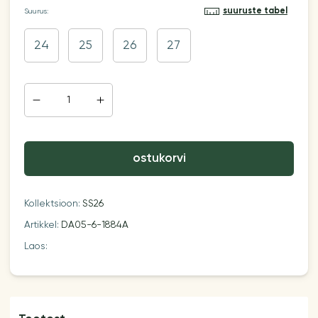
suuruste tabel
Suurus:
24
25
26
27
ostukorvi
Kollektsioon:
SS26
Artikkel:
DA05-6-1884A
Laos: