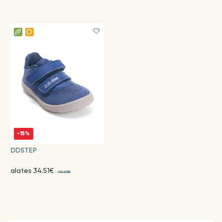
-15%
DDSTEP
alates 34.51€
40.60€