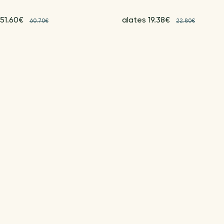
 51.60€
alates 19.38€
60.70€
22.80€