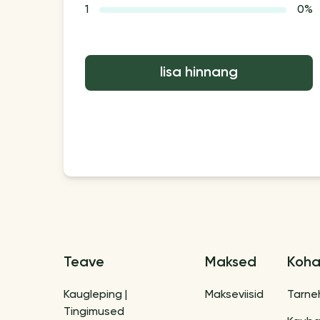
1
0%
lisa hinnang
Teave
Maksed
Koha
Kaugleping |
Makseviisid
Tarne
Tingimused