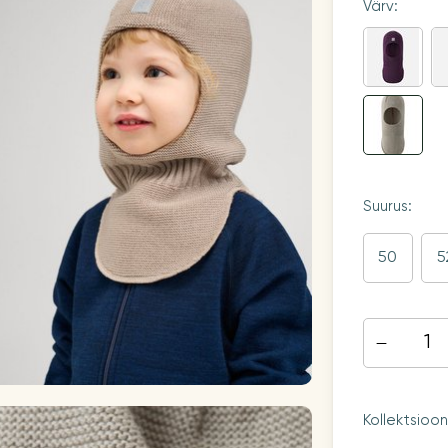
Värv:
Suurus:
50
5
Kollektsioo