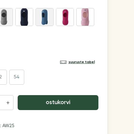
suuruste tabel
2
54
ostukorvi
n:
AW25