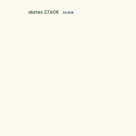
alates 27.60€
36.80€