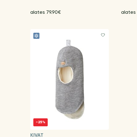
alates 79.90€
alates
-25%
KIVAT