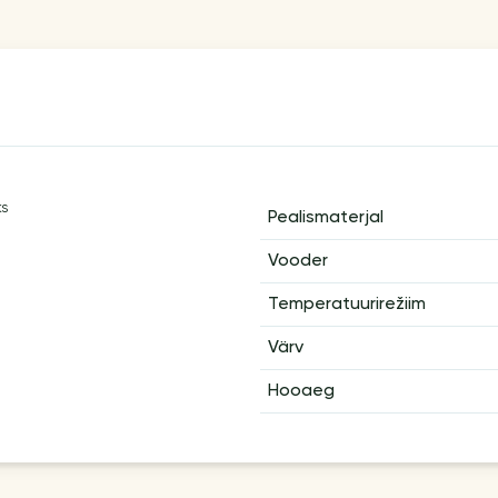
ks
Pealismaterjal
Vooder
Temperatuurirežiim
Värv
Hooaeg