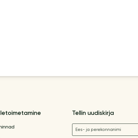
letoimetamine
Tellin uudiskirja
Nimetus
hinnad