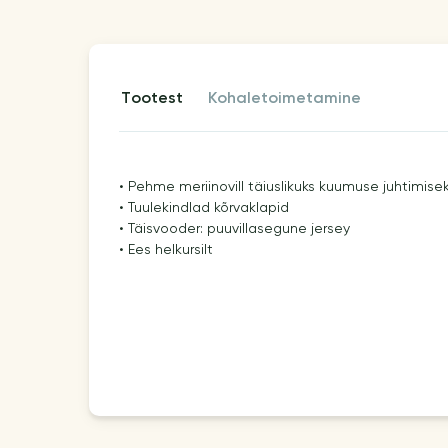
tootest
kohaletoimetamine
• Pehme meriinovill täiuslikuks kuumuse juhtimise
• Tuulekindlad kõrvaklapid
• Täisvooder: puuvillasegune jersey
• Ees helkursilt