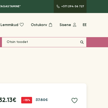
 TAGASTAMINE*
+371 294 06 727
Lemmikud
Ostukorv
Sisene
EE
32.13€
37.80€
-15%