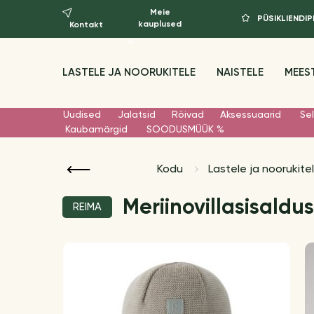
Meie
PÜSIKLIEND
kauplused
Kontakt
LASTELE JA NOORUKITELE
NAISTELE
MEES
Uudised
Jalatsid
Rõivad
Aksessuaarid
Sel
Kaubamärgid
SOODUSMÜÜK %
Kodu
Lastele ja noorukite
Meriinovillasisaldu
REIMA