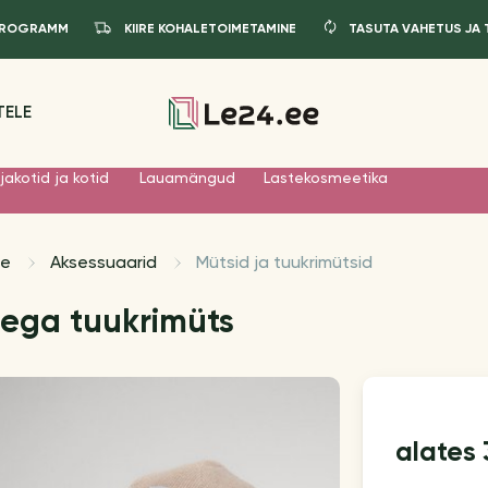
IPROGRAMM
KIIRE KOHALETOIMETAMINE
TASUTA VAHETUS JA
TELE
jakotid ja kotid
Lauamängud
Lastekosmeetika
le
Aksessuaarid
Mütsid ja tuukrimütsid
sega tuukrimüts
alates