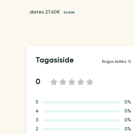
alates 27.60€
36.80€
Tagasiside
Kogus kokku: 0
0
1
2
3
4
5
5
0%
4
0%
3
0%
2
0%