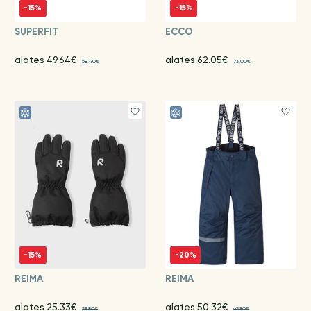
-15%
-15%
SUPERFIT
ECCO
alates 49.64€
alates 62.05€
58.40€
73.00€
-15%
-20%
REIMA
REIMA
alates 25.33€
alates 50.32€
29.80€
62.90€