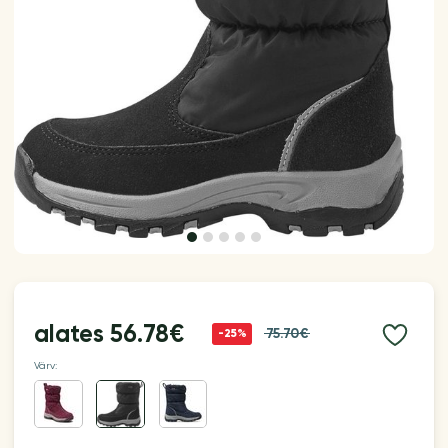
alates
56.78€
75.70€
-25%
Värv: