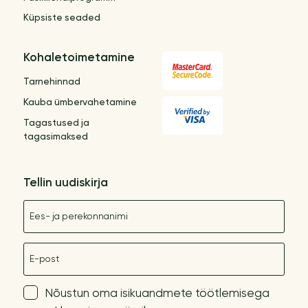
Küpsiste seaded
Kohaletoimetamine
Tarnehinnad
Kauba ümbervahetamine
Tagastused ja
tagasimaksed
Tellin uudiskirja
Nimetus
E-post
Nõustun oma isikuandmete töötlemisega