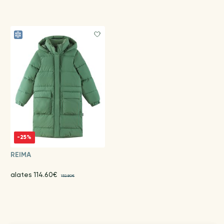
-25%
REIMA
alates 114.60€
152.80€