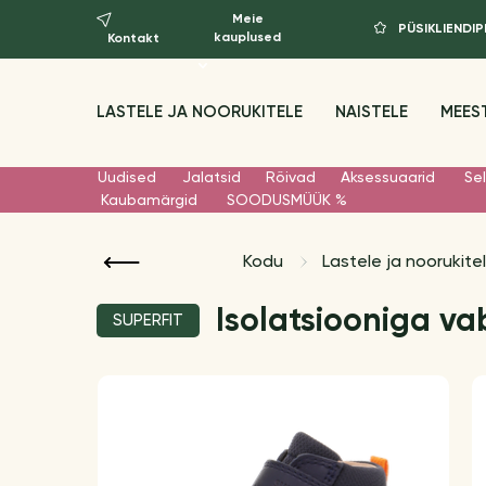
Meie
PÜSIKLIEND
kauplused
Kontakt
LASTELE JA NOORUKITELE
NAISTELE
MEES
Uudised
Jalatsid
Rõivad
Aksessuaarid
Sel
Kaubamärgid
SOODUSMÜÜK %
Kodu
Lastele ja noorukite
Isolatsiooniga va
SUPERFIT