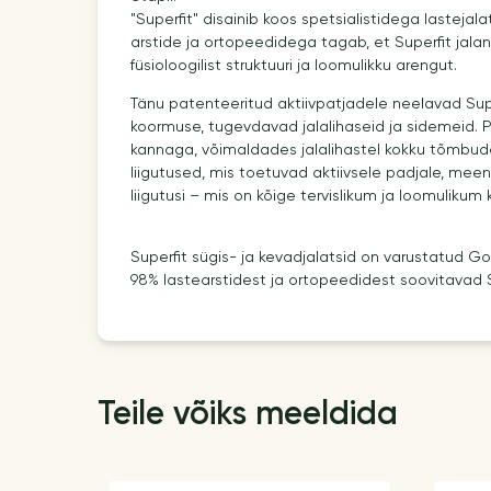
"Superfit" disainib koos spetsialistidega lasteja
arstide ja ortopeedidega tagab, et Superfit jala
füsioloogilist struktuuri ja loomulikku arengut.
Tänu patenteeritud aktiivpatjadele neelavad Supe
koormuse, tugevdavad jalalihaseid ja sidemeid. P
kannaga, võimaldades jalalihastel kokku tõmbuda 
liigutused, mis toetuvad aktiivsele padjale, mee
liigutusi – mis on kõige tervislikum ja loomulikum 
Superfit sügis- ja kevadjalatsid on varustatud 
98% lastearstidest ja ortopeedidest soovitavad S
Teile võiks meeldida