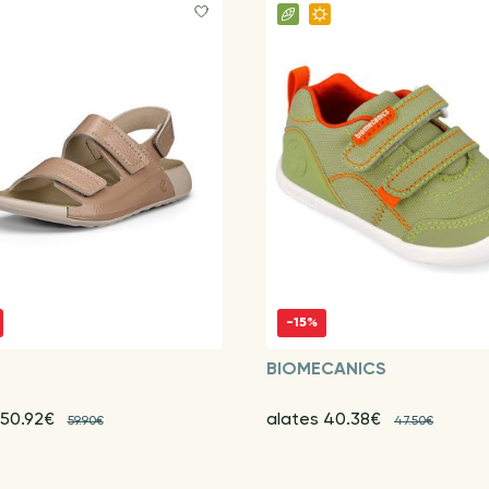
-15%
BIOMECANICS
 50.92€
alates 40.38€
59.90€
47.50€