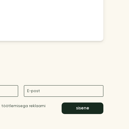
E-post
 töötlemisega reklaami
sisene