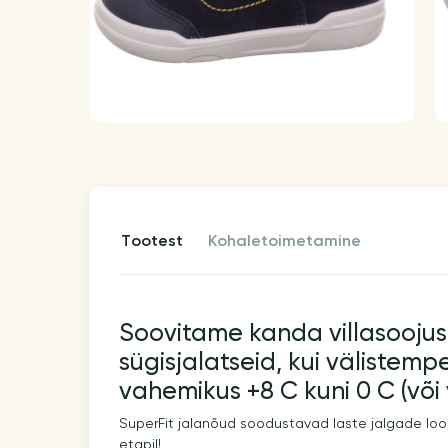
tootest
kohaletoimetamine
Soovitame kanda villasooju
sügisjalatseid, kui välistemp
vahemikus +8 C kuni 0 C (või v
SuperFit jalanõud soodustavad laste jalgade loom
etapil!