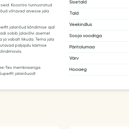
Sisetald
latseid. Koostöö tunnustatud
nõud võtavad arvesse jala
Tald
Veekindlus
rfit jalanõud kõndimise ajal
adi sobib jalavõlvi asemel
Sooja voodriga
ja vabalt liikuda. Tema jala
nutavad paljajalu käimise
Päritolumaa
kõndimisviis.
Värv
Gore-Tex membraaniga.
Hooaeg
uperfit jalanõusid!