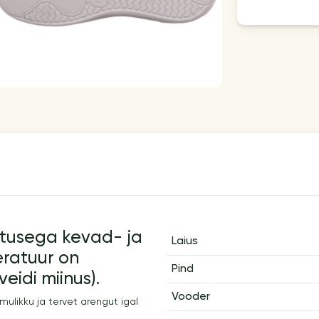
stusega kevad- ja
Laius
eratuur on
Pind
eidi miinus).
Vooder
ulikku ja tervet arengut igal