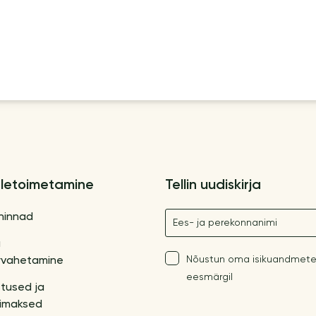
letoimetamine
Tellin uudiskirja
Nimetus
hinnad
a
Nõustun oma isikuandmete
vahetamine
eesmärgil
tused ja
imaksed