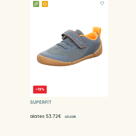
-15%
SUPERFIT
alates 53.72€
63.20€