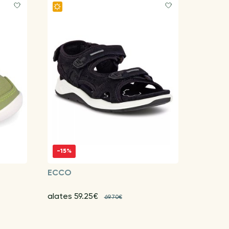
-15%
ECCO
alates 59.25€
69.70€