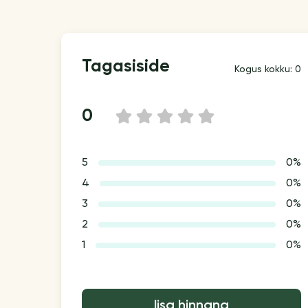
Tagasiside
Kogus kokku: 0
0
1
2
3
4
5
5
0%
4
0%
3
0%
2
0%
1
0%
lisa hinnang