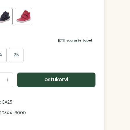
suuruste tabel
4
25
ostukorvi
n:
EA25
00544-8000