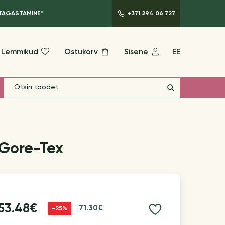
 TAGASTAMINE*
+371 294 06 727
Lemmikud
Ostukorv
Sisene
EE
 Gore-Tex
53.48€
71.30€
-25%