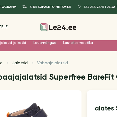
IPROGRAMM
KIIRE KOHALETOIMETAMINE
TASUTA VAHETUS JA
TELE
jakotid ja kotid
Lauamängud
Lastekosmeetika
le
Jalatsid
Vabaajajalatsid
baajajalatsid Superfree BareFit
alates