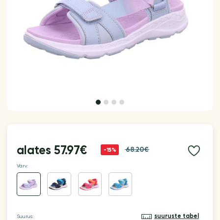
alates
57.97€
68.20€
-15%
Värv:
suuruste tabel
Suurus: