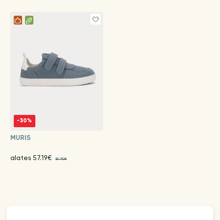
-30%
MURIS
alates 57.19€
81.70€