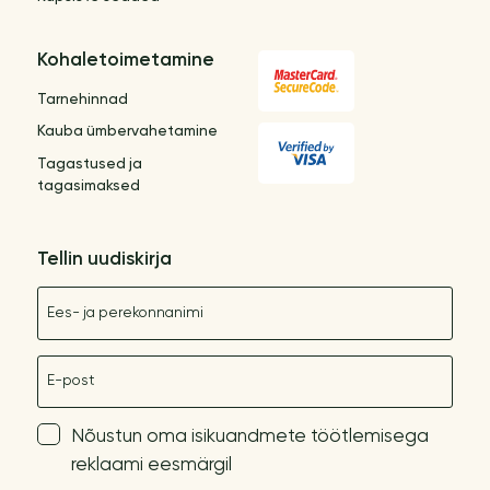
Kohaletoimetamine
Tarnehinnad
Kauba ümbervahetamine
Tagastused ja
tagasimaksed
Tellin uudiskirja
Nimetus
E-post
Nõustun oma isikuandmete töötlemisega
reklaami eesmärgil