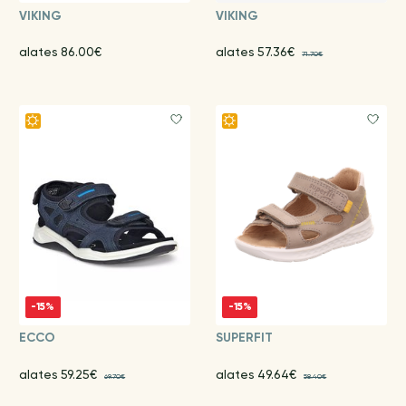
VIKING
VIKING
alates 86.00€
alates 57.36€
71.70€
-15%
-15%
ECCO
SUPERFIT
alates 59.25€
alates 49.64€
69.70€
58.40€