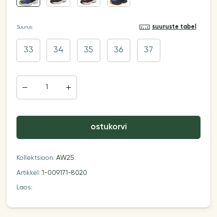
suuruste tabel
Suurus:
33
34
35
36
37
ostukorvi
Kollektsioon:
AW25
Artikkel:
1-009171-8020
Laos: