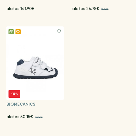
alates 141.90€
alates 26.78€
31.50€
-15%
BIOMECANICS
alates 50.15€
59.00€