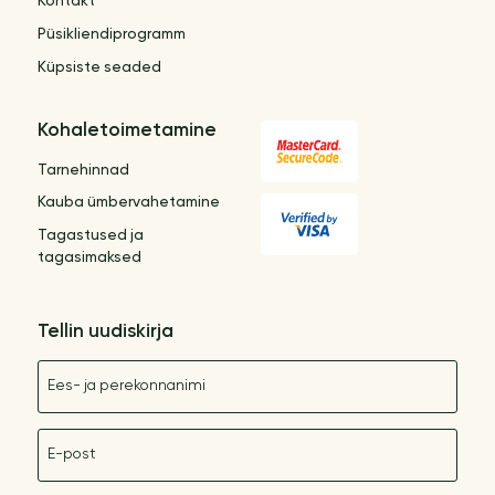
Kontakt
Püsikliendiprogramm
Küpsiste seaded
Kohaletoimetamine
Tarnehinnad
Kauba ümbervahetamine
Tagastused ja
tagasimaksed
Tellin uudiskirja
Nimetus
E-post