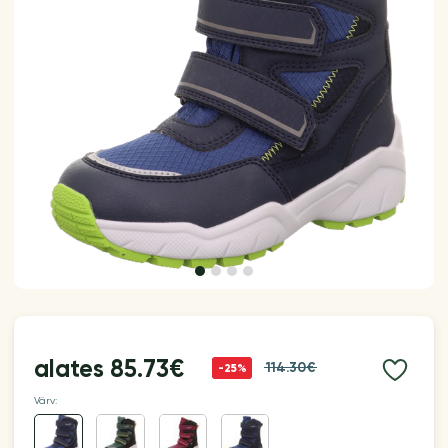
alates
85.73€
114.30€
-25%
Värv: