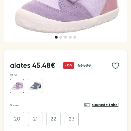
alates
45.48€
53.50€
-15%
Värv:
suuruste tabel
Suurus:
20
21
22
23