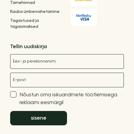
Tarnehinnad
Kauba ümbervahetamine
Tagastused ja
tagasimaksed
Tellin uudiskirja
Nimetus
E-post
Nõustun oma isikuandmete töötlemisega
reklaami eesmärgil
sisene