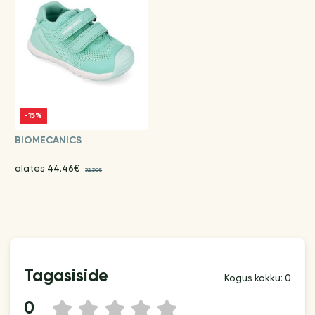
-15%
BIOMECANICS
alates 44.46€
52.30€
Tagasiside
Kogus kokku: 0
0
1
2
3
4
5