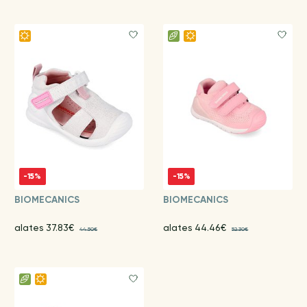
-15%
-15%
BIOMECANICS
BIOMECANICS
alates 37.83€
alates 44.46€
44.50€
52.30€