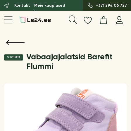
Kontakt
Meie kauplused
+371 294 06 727
Vabaajajalatsid Barefit
SUPERFIT
Flummi