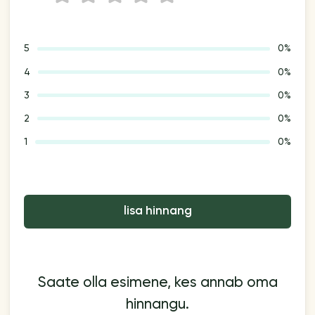
5
0%
4
0%
3
0%
2
0%
1
0%
lisa hinnang
Saate olla esimene, kes annab oma
hinnangu.