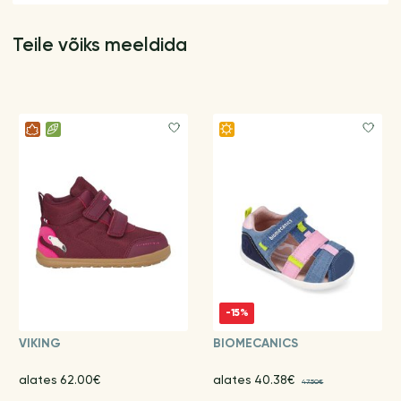
Teile võiks meeldida
-15%
VIKING
BIOMECANICS
alates 62.00€
alates 40.38€
47.50€