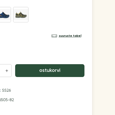
suuruste tabel
ostukorvi
n:
SS26
6505-82