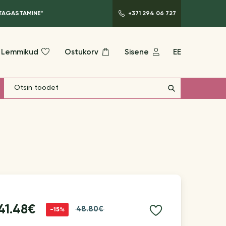
 TAGASTAMINE*
+371 294 06 727
Lemmikud
Ostukorv
Sisene
EE
41.48€
48.80€
-15%