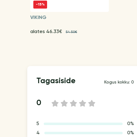
-15%
VIKING
alates 46.33€
54.50€
Tagasiside
Kogus kokku: 0
0
1
2
3
4
5
5
0%
4
0%