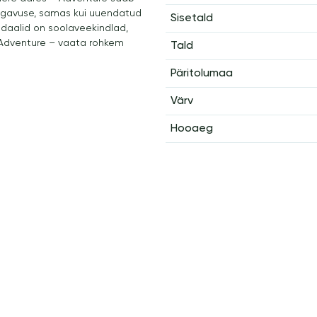
gavuse, samas kui uuendatud
Sisetald
daalid on soolaveekindlad,
 Adventure – vaata rohkem
Tald
Päritolumaa
Värv
Hooaeg
s