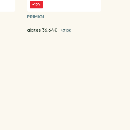
-15%
PRIMIGI
alates 36.64€
43.10€