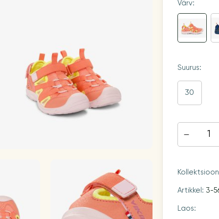
Värv:
Suurus:
30
Kollektsioo
Artikkel:
3-5
Laos: