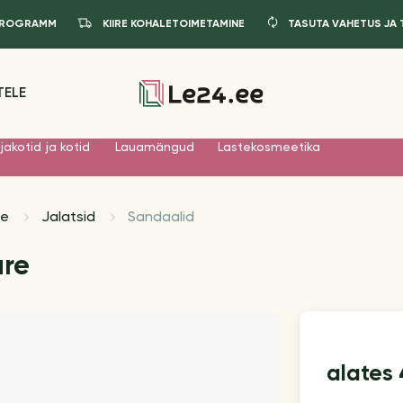
IPROGRAMM
KIIRE KOHALETOIMETAMINE
TASUTA VAHETUS JA
TELE
jakotid ja kotid
Lauamängud
Lastekosmeetika
le
Jalatsid
Sandaalid
ure
alates