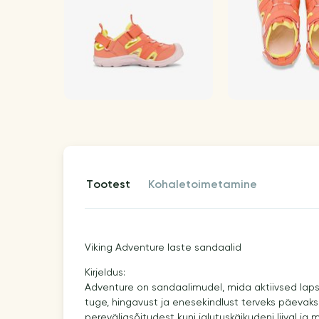
tootest
kohaletoimetamine
Viking Adventure laste sandaalid
Kirjeldus:
Adventure on sandaalimudel, mida aktiivsed la
tuge, hingavust ja enesekindlust terveks päevaks.
pereväljasõitudest kuni jalutuskäikudeni liival j