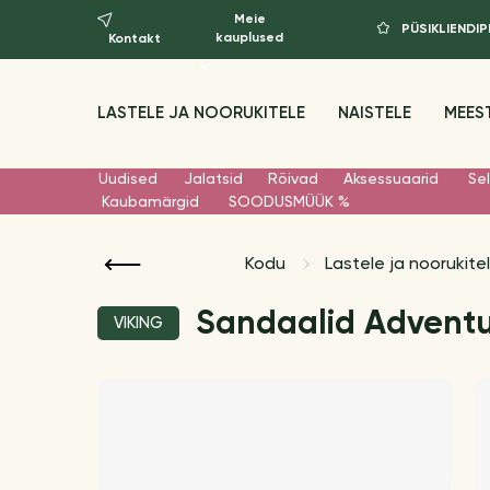
Meie
PÜSIKLIEND
kauplused
Kontakt
LASTELE JA NOORUKITELE
NAISTELE
MEES
Uudised
Jalatsid
Rõivad
Aksessuaarid
Sel
Kaubamärgid
SOODUSMÜÜK %
Kodu
Lastele ja noorukite
Sandaalid Advent
VIKING