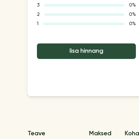
3
0%
2
0%
1
0%
lisa hinnang
Teave
Maksed
Koha