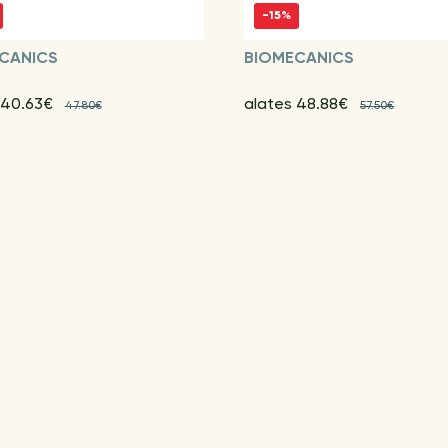
-15%
CANICS
BIOMECANICS
 40.63€
alates 48.88€
47.80€
57.50€