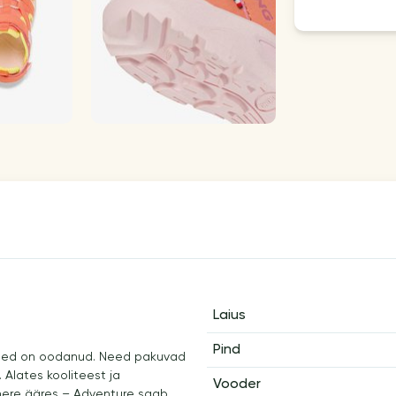
Laius
Pind
psed on oodanud. Need pakuvad
 Alates kooliteest ja
Vooder
a mere ääres – Adventure saab