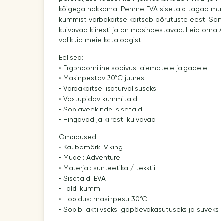
kõigega hakkama. Pehme EVA sisetald tagab mu
kummist varbakaitse kaitseb põrutuste eest. San
kuivavad kiiresti ja on masinpestavad. Leia oma
valikuid meie kataloogist!
Eelised:
• Ergonoomiline sobivus laiematele jalgadele
• Masinpestav 30°C juures
• Varbakaitse lisaturvalisuseks
• Vastupidav kummitald
• Soolaveekindel sisetald
• Hingavad ja kiiresti kuivavad
Omadused:
• Kaubamärk: Viking
• Mudel: Adventure
• Materjal: sünteetika / tekstiil
• Sisetald: EVA
• Tald: kumm
• Hooldus: masinpesu 30°C
• Sobib: aktiivseks igapäevakasutuseks ja suvek