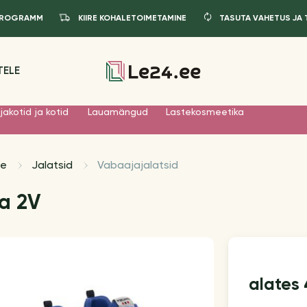
IPROGRAMM
KIIRE KOHALETOIMETAMINE
TASUTA VAHETUS JA
TELE
jakotid ja kotid
Lauamängud
Lastekosmeetika
le
Jalatsid
Vabaajajalatsid
a 2V
alates