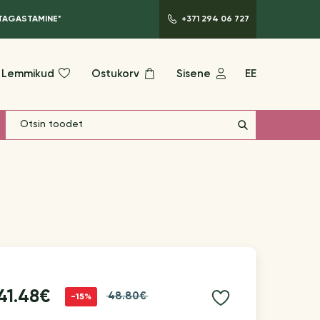
 TAGASTAMINE*
+371 294 06 727
Lemmikud
Ostukorv
Sisene
EE
41.48€
48.80€
-15%