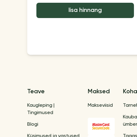
lisa hinnang
Teave
Maksed
Koha
Kaugleping |
Makseviisid
Tarne
Tingimused
Kaub
Blogi
ümber
Küsimused ja vastused
Tagas