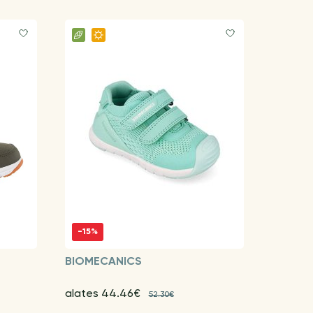
-15%
BIOMECANICS
alates 44.46€
52.30€