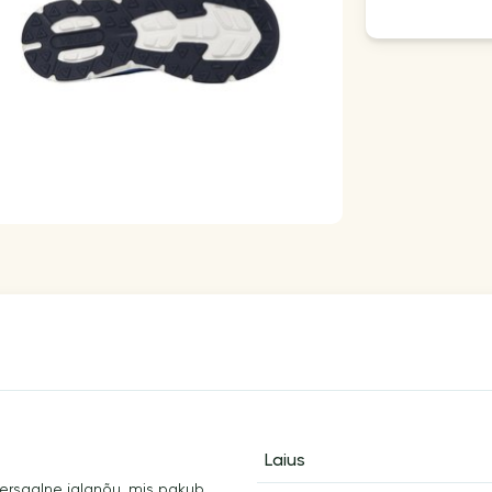
Laius
ersaalne jalanõu, mis pakub