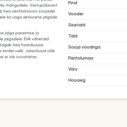
Pind
steks mängudeks. Vastupidavast
ab hea ventilatsiooni soojadel
Vooder
le ka väga aktiivsete jalgade
Sisetald
w jalga panemise ja
Tald
le jalgadele. EVA vahetald
 tagab hea haarduvuse
Sooja voodriga
indel valik. Jalanõusid võib
 ei ole soovitatav.
Päritolumaa
Värv
Hooaeg