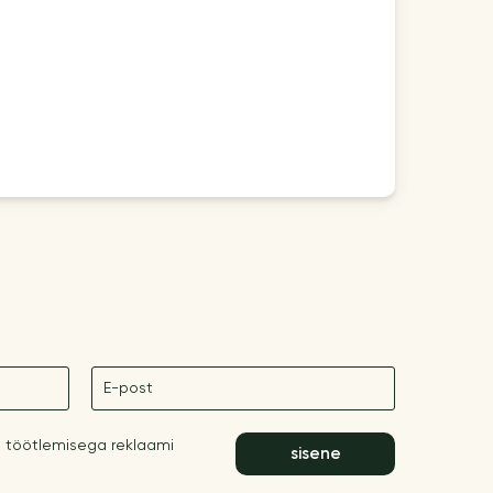
E-post
 töötlemisega reklaami
sisene