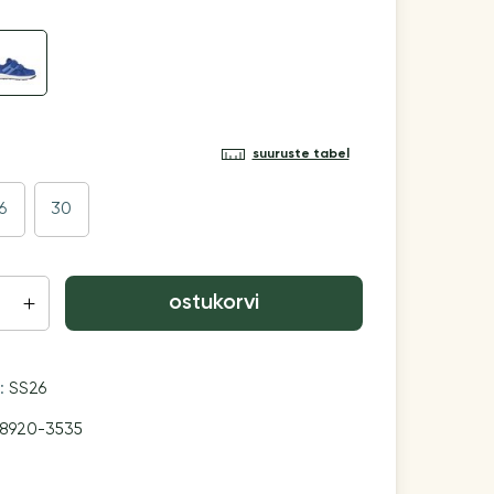
suuruste tabel
6
30
ostukorvi
n:
SS26
8920-3535