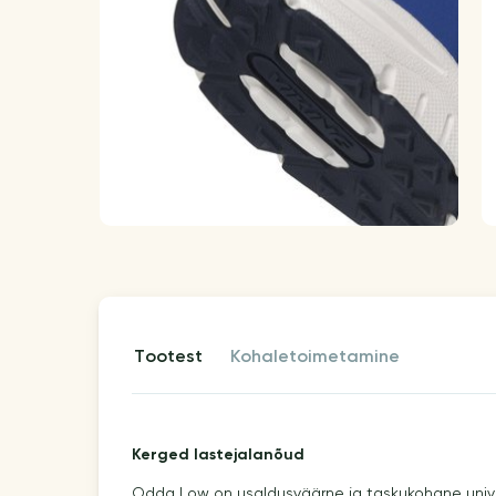
tootest
kohaletoimetamine
Kerged lastejalanõud
Odda Low on usaldusväärne ja taskukohane univ