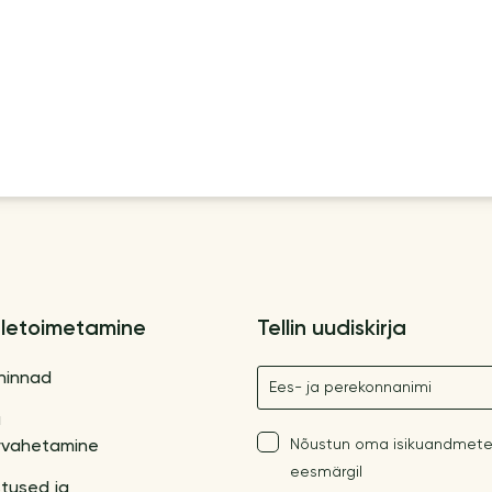
letoimetamine
Tellin uudiskirja
Nimetus
hinnad
a
Nõustun oma isikuandmete
vahetamine
eesmärgil
tused ja