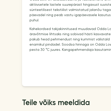
aktiivsetele lastele suurepärast hingavust suvi
sünteetilisest tekstiilist valmistatud jalanõu tag
päevadel ning peab vastu igapäevasele kasutuse
puhul.
Kahekordsed takjakinnitused muudavad Odda Lo
äravõtmise lihtsaks ning sobivad hästi kasvavate
pakub head pehmendust ning kummist välistald
enamikul pindadel. Soodsa hinnaga on Odda Low k
pesta 30 °C juures. Kangapehmendaja kasutamine
Teile võiks meeldida