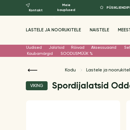
Meie
PÜSIKLIEND
kauplused
Kontakt
LASTELE JA NOORUKITELE
NAISTELE
MEES
Uudised
Jalatsid
Rõivad
Aksessuaarid
Sel
Kaubamärgid
SOODUSMÜÜK %
Kodu
Lastele ja noorukite
Spordijalatsid Odd
VIKING