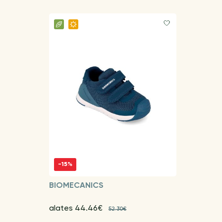
-15%
BIOMECANICS
alates 44.46€
52.30€