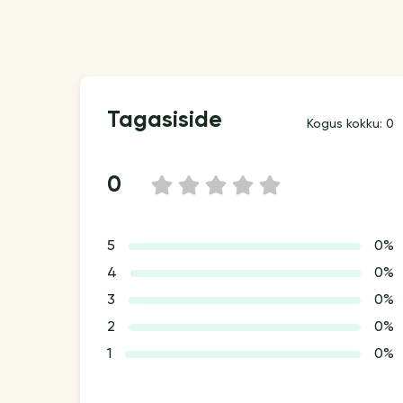
Tagasiside
Kogus kokku: 0
0
1
2
3
4
5
5
0%
4
0%
3
0%
2
0%
1
0%