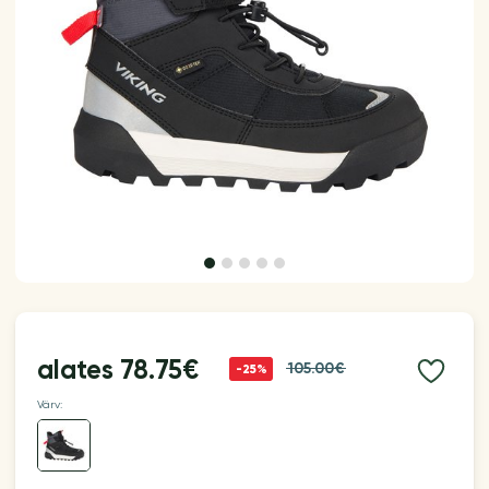
alates
78.75€
105.00€
-25%
Värv: