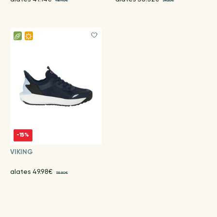
48.40€
59.20€
-15%
VIKING
alates 49.98€
58.80€