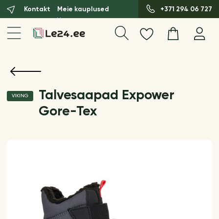
Kontakt
Meie kauplused
+371 294 06 727
Talvesaapad Expower
VIKING
Gore-Tex