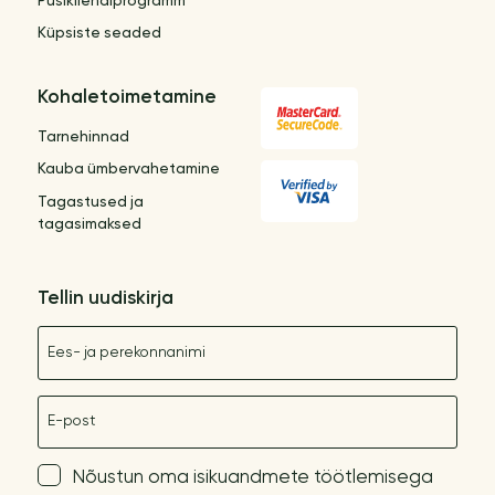
Püsikliendiprogramm
Küpsiste seaded
Kohaletoimetamine
Tarnehinnad
Kauba ümbervahetamine
Tagastused ja
tagasimaksed
Tellin uudiskirja
Nimetus
E-post
Nõustun oma isikuandmete töötlemisega