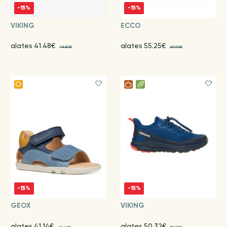
-15%
-15%
VIKING
ECCO
alates 41.48€
alates 55.25€
48.80€
65.00€
-15%
-15%
GEOX
VIKING
alates 41.14€
alates 50.32€