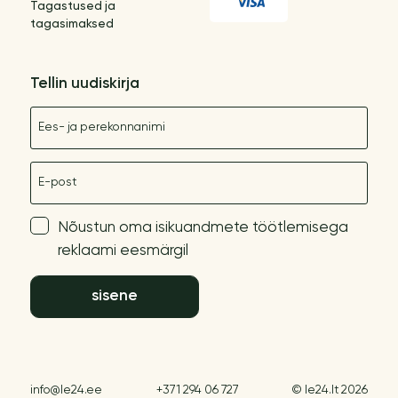
Tagastused ja
tagasimaksed
Tellin uudiskirja
Nimetus
E-post
Nõustun oma isikuandmete töötlemisega
reklaami eesmärgil
sisene
info@le24.ee
+371 294 06 727
© le24.lt 2026