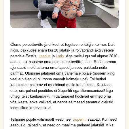
Oleme pereettevõte ja uhked, et tegutseme kõigis kolmes Balti 
riigis, pakkudes enam kui 20 jalatsi- ja rõivabrändi aktiivsetele 
peredele Eestis, 
Leedus
 ja 
Lätis
. Aga meie lugu sai alguse 2010. 
aastal, kui asusime oma esimese ettevõtte Lätis. Seda sammu 
ajendasid meid astuma oma lapsed ja soov pakkuda neile 
parimat. 
Otsisime jalatseid oma vanemale pojale (noorem kingi 
veel ei vajanud, oli toona vaevalt kolmekuune). Tol hetkel 
kauplustes pakutav ei meeldinud meile kohe üldse. Kujutage 
ette, siis polnud poodides ei Superfiti ega Biomecanicsit! Ega 
ühtegi teist kaubamärki, 
mida tänased hoolivad emmed oma 
võsukeste jaoks valivad, et nende esimesed sammud oleksid 
loomulikud ja tervislikud.
Tellisime pojale välismaalt veebi teel 
Superfiti
 saapad. Kui need 
saabusid, taipadin, et need on maailma parimad jalatsid! Miks 