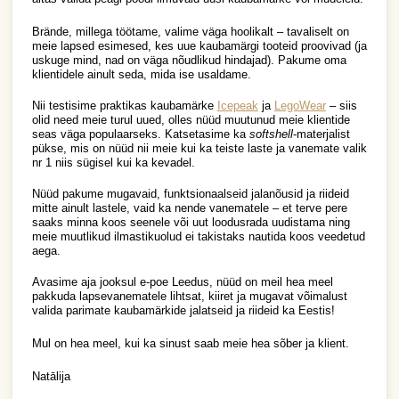
Brände, millega töötame, valime väga hoolikalt – tavaliselt on 
meie lapsed esimesed, kes uue kaubamärgi tooteid proovivad (ja 
uskuge mind, nad on väga nõudlikud hindajad). Pakume oma 
klientidele ainult seda, mida ise usaldame. 
Nii testisime praktikas kaubamärke 
Icepeak
 ja 
LegoWear
 – siis 
olid need meie turul uued, olles nüüd muutunud meie klientide 
seas väga populaarseks. Katsetasime ka 
softshell
-materjalist 
pükse, mis on nüüd nii meie kui ka teiste laste ja vanemate valik 
nr 1 niis sügisel kui ka kevadel.
Nüüd pakume mugavaid, funktsionaalseid jalanõusid ja riideid 
mitte ainult lastele, vaid ka nende vanematele – et terve pere 
saaks minna koos seenele või uut loodusrada uudistama ning 
meie muutlikud ilmastikuolud ei takistaks nautida koos veedetud 
aega. 
Avasime aja jooksul e-poe Leedus, nüüd on meil hea meel 
pakkuda lapsevanematele lihtsat, kiiret ja mugavat võimalust 
valida parimate kaubamärkide jalatseid ja riideid ka Eestis!
Mul on hea meel, kui ka sinust saab meie hea sõber ja klient.
Natālija