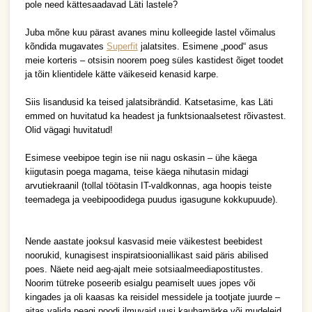
pole need kättesaadavad Läti lastele?
Juba mõne kuu pärast avanes minu kolleegide lastel võimalus 
kõndida mugavates 
Superfit
 jalatsites. Esimene „pood“ asus 
meie korteris – otsisin noorem poeg süles kastidest õiget toodet 
ja tõin klientidele kätte väikeseid kenasid karpe. 
Siis lisandusid ka teised jalatsibrändid. Katsetasime, kas Läti 
emmed on huvitatud ka headest ja funktsionaalsetest rõivastest. 
Olid vägagi huvitatud!
Esimese veebipoe tegin ise nii nagu oskasin – ühe käega 
kiigutasin poega magama, teise käega nihutasin midagi 
arvutiekraanil (tollal töötasin IT-valdkonnas, aga hoopis teiste 
teemadega ja veebipoodidega puudus igasugune kokkupuude).
Nende aastate jooksul kasvasid meie väikestest beebidest 
noorukid, kunagisest inspiratsiooniallikast said päris abilised 
poes. Näete neid aeg-ajalt meie sotsiaalmeediapostitustes. 
Noorim tütreke poseerib esialgu peamiselt uues jopes või 
kingades ja oli kaasas ka reisidel messidele ja tootjate juurde – 
aitas valida peagi poodi ilmuvaid uusi kaubamärke või mudeleid.