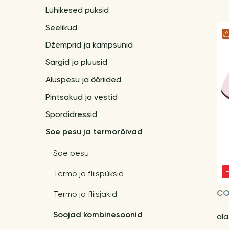
Lühikesed püksid
Seelikud
Džemprid ja kampsunid
Särgid ja pluusid
Aluspesu ja ööriided
Pintsakud ja vestid
Spordidressid
Soe pesu ja termorõivad
Soe pesu
Termo ja fliispüksid
CO
Termo ja fliisjakid
Soojad kombinesoonid
al