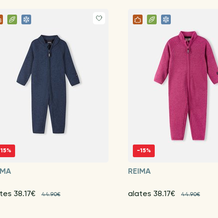
-15%
-15%
IMA
REIMA
tes 38.17€
alates 38.17€
44.90€
44.90€