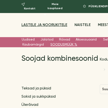
Meie
PÜSIKLIEND
kauplused
Kontakt
LASTELE JA NOORUKITELE
NAISTELE
MEES
Uudised
Jalatsid
Rõivad
Aksessuaarid
Sel
Kaubamärgid
SOODUSMÜÜK %
Soojad kombinesoonid
Kod
Teksad ja püksid
Su
Sokid ja sukkpüksid
Ülerõivad