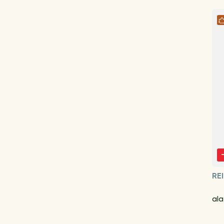
RE
ala