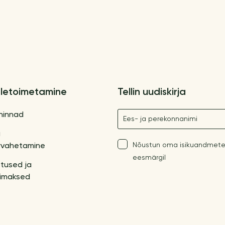
letoimetamine
Tellin uudiskirja
Nimetus
hinnad
a
Nõustun oma isikuandmete
vahetamine
eesmärgil
tused ja
imaksed