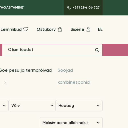
 TAGASTAMINE*
+371 294 06 727
Lemmikud
Ostukorv
Sisene
EE
Soe pesu ja termorõivad
Soojad
kombinesoonid
Värv
Hooaeg
maksimaalne allahindlus