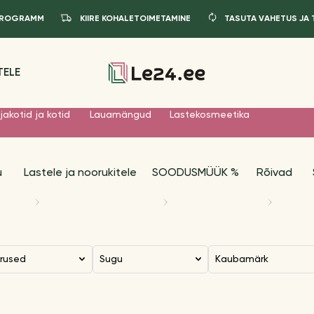
IPROGRAMM
KIIRE KOHALETOIMETAMINE
TASUTA VAHETUS JA
TELE
jakotid ja kotid
Lauamängud
Lastekosmeetika
u
Lastele ja noorukitele
SOODUSMÜÜK %
Rõivad
urused
Sugu
Kaubamärk