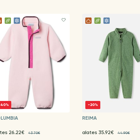
-40%
-20%
LUMBIA
REIMA
ates 26.22€
alates 35.92€
43.70€
44.90€