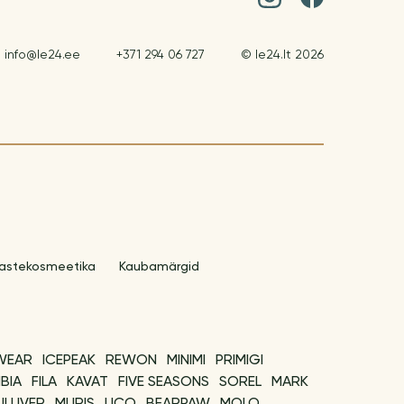
info@le24.ee
+371 294 06 727
© le24.lt 2026
astekosmeetika
Kaubamärgid
WEAR
ICEPEAK
REWON
MINIMI
PRIMIGI
BIA
FILA
KAVAT
FIVE SEASONS
SOREL
MARK