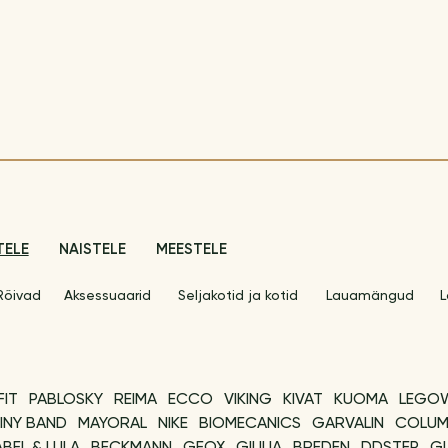
TELE
NAISTELE
MEESTELE
Rõivad
Aksessuaarid
Seljakotid ja kotid
Lauamängud
L
FIT
PABLOSKY
REIMA
ECCO
VIKING
KIVAT
KUOMA
LEGO
INY BAND
MAYORAL
NIKE
BIOMECANICS
GARVALIN
COLUM