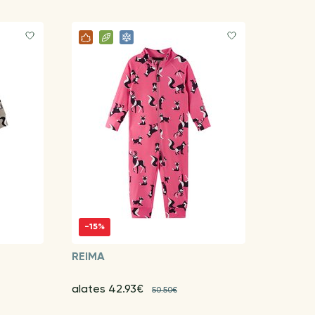
-15%
REIMA
alates 42.93€
50.50€