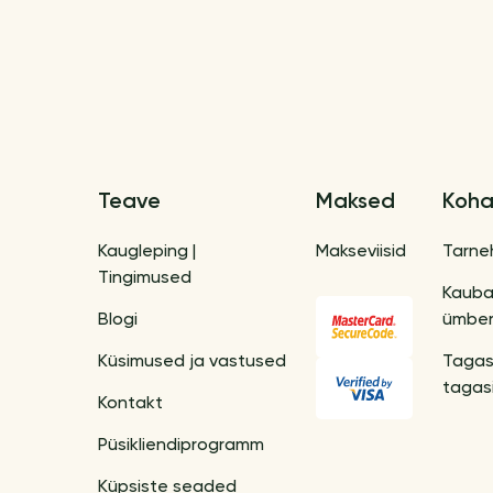
Teave
Maksed
Koha
Kaugleping |
Makseviisid
Tarne
Tingimused
Kaub
Blogi
ümber
Küsimused ja vastused
Tagas
tagas
Kontakt
Püsikliendiprogramm
Küpsiste seaded