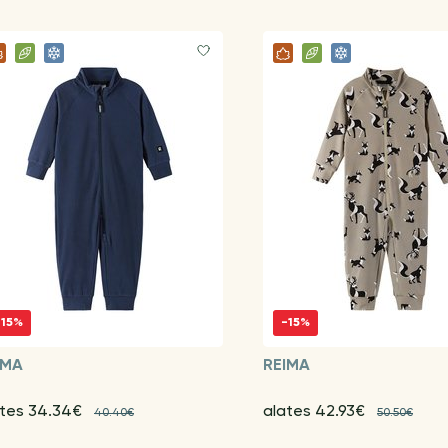
-15%
-15%
IMA
REIMA
ates 34.34€
alates 42.93€
40.40€
50.50€