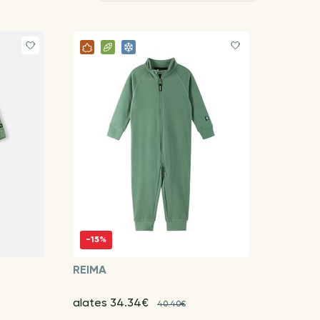
-15%
REIMA
alates 34.34€
40.40€