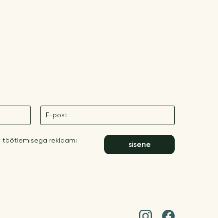
E-post
 töötlemisega reklaami
sisene