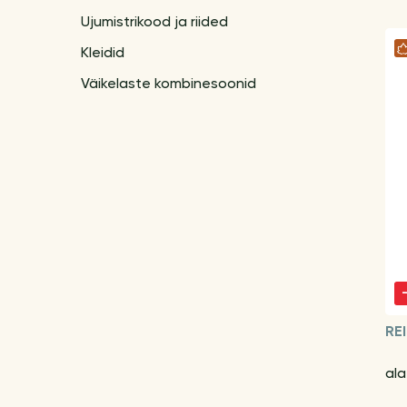
Ujumistrikood ja riided
Kleidid
Väikelaste kombinesoonid
RE
al