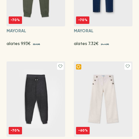
-70%
-70%
MAYORAL
MAYORAL
alates 9.93€
alates 7.32€
33.10€
24.40€
-70%
-60%