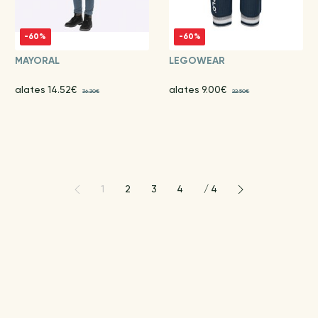
-60%
-60%
MAYORAL
LEGOWEAR
alates 14.52€
alates 9.00€
36.30€
22.50€
1
2
3
4
/
4