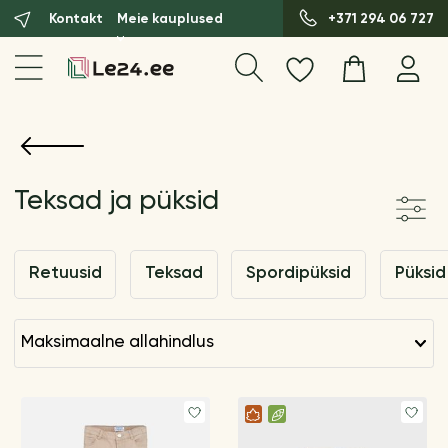
Kontakt
Meie kauplused
+371 294 06 727
Teksad ja püksid
Retuusid
Teksad
Spordipüksid
Püksid
maksimaalne allahindlus