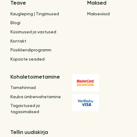
Teave
Maksed
Kaugleping | Tingimused
Makseviisid
Blogi
Küsimused ja vastused
Kontakt
Püsikliendiprogramm
Küpsiste seaded
Kohaletoimetamine
Tarnehinnad
Kauba ümbervahetamine
Tagastused ja
tagasimaksed
Tellin uudiskirja