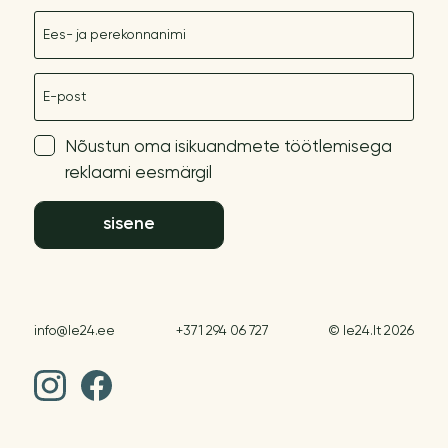
Nimetus
E-post
Nõustun oma isikuandmete töötlemisega
reklaami eesmärgil
sisene
info@le24.ee
+371 294 06 727
© le24.lt 2026