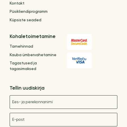
Kontakt
Püsikliendiprogramm
Küpsiste seaded
Kohaletoimetamine
Tarnehinnad
Kauba ümbervahetamine
Tagastused ja
tagasimaksed
Tellin uudiskirja
Nimetus
E-post