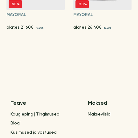
-50%
-50%
MAYORAL
MAYORAL
alates 21.60€
alates 26.40€
43.20€
52.80€
Teave
Maksed
Kaugleping | Tingimused
Makseviisid
Blogi
Küsimused ja vastused