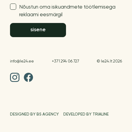
Nõustun oma isikuandmete töötlemisega
reklaami eesmärgil
sisene
info@le24.ee
+371 294 06 727
© le24.lt 2026
DESIGNED BY BS AGENCY
DEVELOPED BY TRIALINE