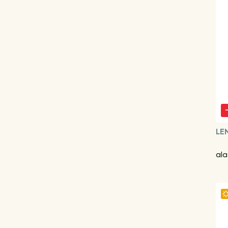
LE
ala