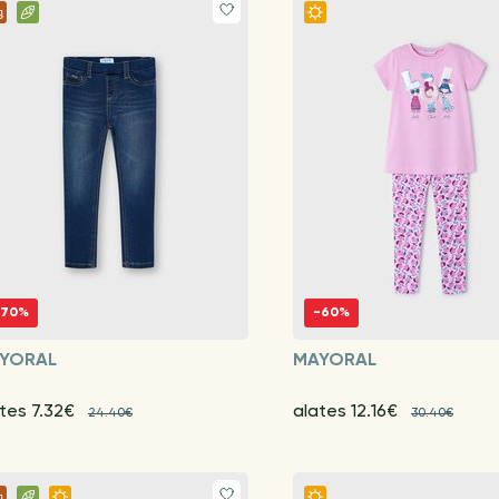
-70%
-60%
YORAL
MAYORAL
tes 7.32€
alates 12.16€
24.40€
30.40€