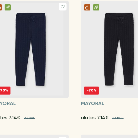
-70%
-70%
YORAL
MAYORAL
tes 7.14€
alates 7.14€
23.80€
23.80€