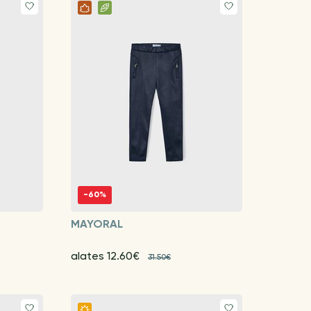
-60%
MAYORAL
alates 12.60€
31.50€