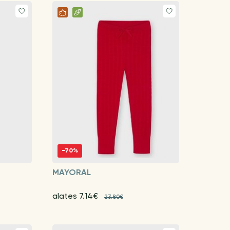
-70%
MAYORAL
alates 7.14€
23.80€