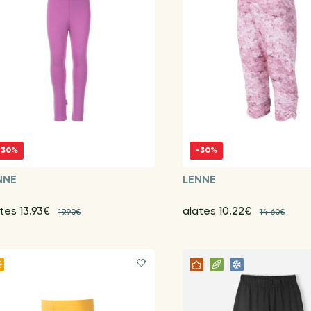
-30%
-30%
NNE
LENNE
tes 13.93€
alates 10.22€
19.90€
14.60€