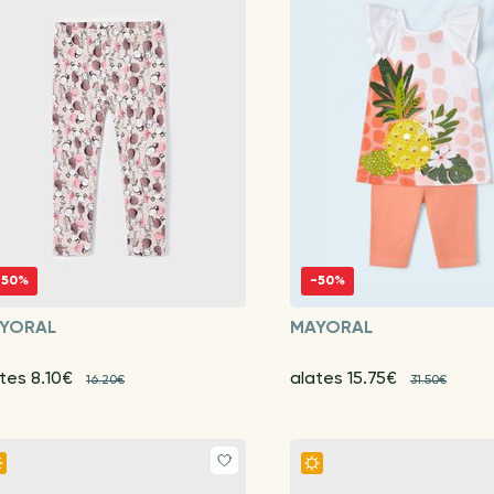
-50%
-50%
YORAL
MAYORAL
tes 8.10€
alates 15.75€
16.20€
31.50€