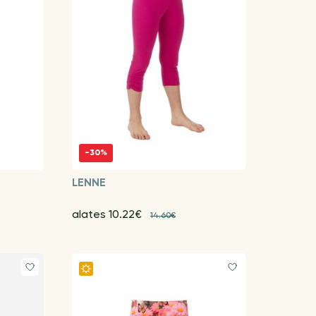
-30%
LENNE
alates 10.22€
14.60€