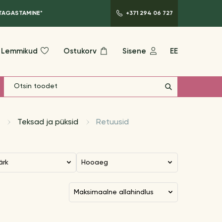
 TAGASTAMINE*
+371 294 06 727
Lemmikud
Ostukorv
Sisene
EE
Teksad ja püksid
Retuusid
ärk
Hooaeg
maksimaalne allahindlus