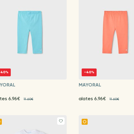
-40%
-40%
YORAL
MAYORAL
tes 6.96€
alates 6.96€
11.60€
11.60€