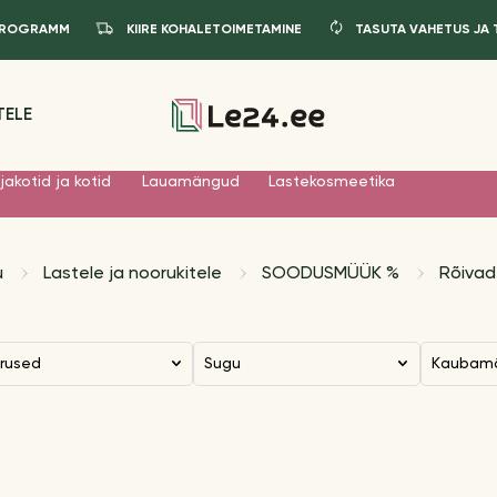
IPROGRAMM
KIIRE KOHALETOIMETAMINE
TASUTA VAHETUS JA
TELE
jakotid ja kotid
Lauamängud
Lastekosmeetika
u
Lastele ja noorukitele
SOODUSMÜÜK %
Rõivad
urused
Sugu
Kaubam