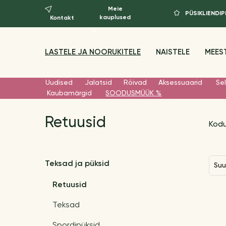
Meie
PÜSIKLIEND
kauplused
Kontakt
LASTELE JA NOORUKITELE
NAISTELE
MEES
Uudised
Jalatsid
Rõivad
Aksessuaarid
Sel
Kaubamärgid
SOODUSMÜÜK %
Retuusid
Kod
Teksad ja püksid
Su
Retuusid
Teksad
Spordipüksid