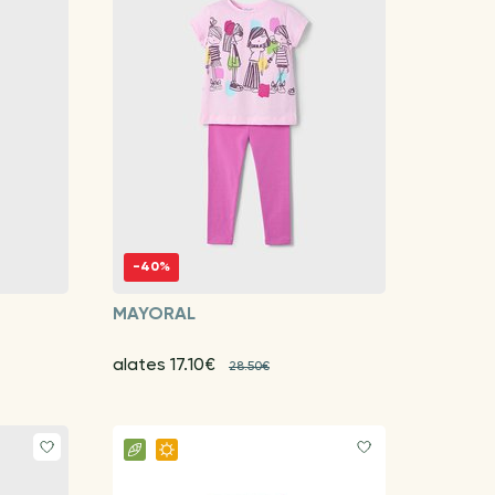
-40%
MAYORAL
alates 17.10€
28.50€