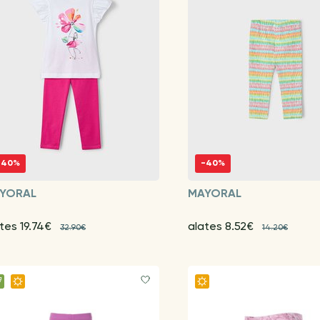
-40%
-40%
YORAL
MAYORAL
tes 19.74€
alates 8.52€
32.90€
14.20€