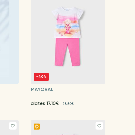
-40%
MAYORAL
alates 17.10€
28.50€