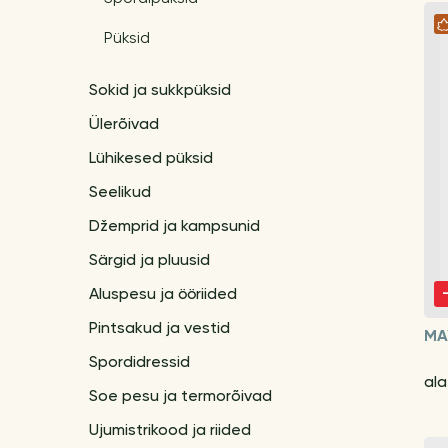
Püksid
Sokid ja sukkpüksid
Ülerõivad
Lühikesed püksid
Seelikud
Džemprid ja kampsunid
Särgid ja pluusid
Aluspesu ja ööriided
Pintsakud ja vestid
MA
Spordidressid
ala
Soe pesu ja termorõivad
Ujumistrikood ja riided