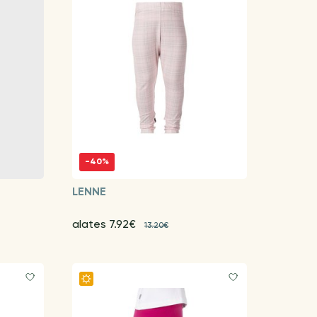
-40%
LENNE
alates 7.92€
13.20€