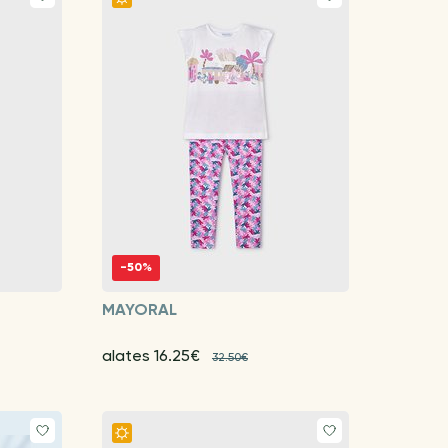
-50%
MAYORAL
alates 16.25€
32.50€