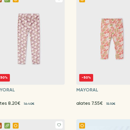
-50%
-50%
YORAL
MAYORAL
ates 8.20€
alates 7.55€
16.40€
15.10€